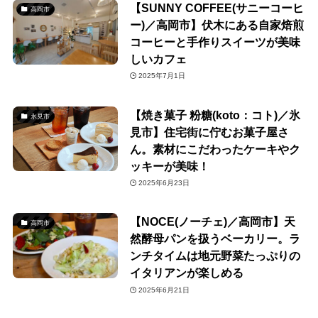
【SUNNY COFFEE(サニーコーヒ
高岡市
ー)／高岡市】伏木にある自家焙煎
コーヒーと手作りスイーツが美味
しいカフェ
2025年7月1日
【焼き菓子 粉糖(koto：コト)／氷
氷見市
見市】住宅街に佇むお菓子屋さ
ん。素材にこだわったケーキやク
ッキーが美味！
2025年6月23日
【NOCE(ノーチェ)／高岡市】天
高岡市
然酵母パンを扱うベーカリー。ラ
ンチタイムは地元野菜たっぷりの
イタリアンが楽しめる
2025年6月21日