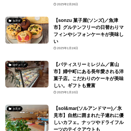
2025年2月26日
【sonzu 菓子屋(ソンズ)／魚津
魚津市
市】グルテンフリーの日替わりマ
フィンやシフォンケーキが美味し
い
2025年1月19日
【パティスリーミレジム／富山
婦中エリア
市】婦中町にある長年愛される洋
菓子店。こだわりのケーキが美味
しい。ギフトも豊富
2025年1月10日
【sol&mar(ソルアンドマー)／氷
氷見市
見市】自然に囲まれた子連れに優
しいカフェ。ナッツやドライフル
ーツのテイクアウトも