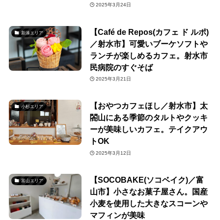
2025年3月24日
【Café de Repos(カフェ ド ルポ)
新湊エリア
／射水市】可愛いブーケソフトや
ランチが楽しめるカフェ。射水市
民病院のすぐそば
2025年3月21日
【おやつカフェほし／射水市】太
小杉エリア
閤山にある季節のタルトやクッキ
ーが美味しいカフェ。テイクアウ
トOK
2025年3月12日
【SOCOBAKE(ソコベイク)／富
富山エリア
山市】小さなお菓子屋さん。国産
小麦を使用した大きなスコーンや
マフィンが美味