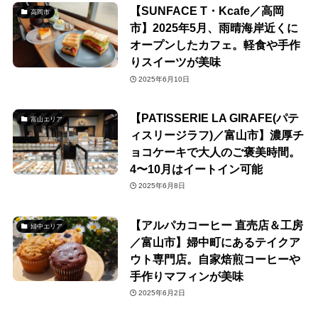
【SUNFACE T・Kcafe／高岡
高岡市
市】2025年5月、雨晴海岸近くに
オープンしたカフェ。軽食や手作
りスイーツが美味
2025年6月10日
【PATISSERIE LA GIRAFE(パテ
富山エリア
ィスリージラフ)／富山市】濃厚チ
ョコケーキで大人のご褒美時間。
4〜10月はイートイン可能
2025年6月8日
【アルパカコーヒー 直売店＆工房
婦中エリア
／富山市】婦中町にあるテイクア
ウト専門店。自家焙煎コーヒーや
手作りマフィンが美味
2025年6月2日