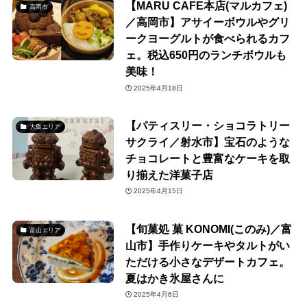
【MARU CAFE本店(マルカフェ)
高岡市
／高岡市】アサイーボウルやグリ
ークヨーグルトが食べられるカフ
ェ。税込650円のランチボウルも
美味！
2025年4月18日
【パティスリー・ショコラトリー
大島エリア
サクライ／射水市】宝石のような
チョコレートと豊富なケーキを取
り揃えた洋菓子店
2025年4月15日
【旬菓処 菓 KONOMI(このみ)／富
富山エリア
山市】手作りケーキやタルトがい
ただける小さなデザートカフェ。
夏はかき氷屋さんに
2025年4月6日