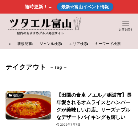
随時更新！→
最新☆富山イベント情報
お店を探す
新規記事
ジャンル検索
エリア検索
キーワード検索
テイクアウト
– tag –
【田園の食卓 ノエル／砺波市】長
砺波市
年愛されるオムライスとハンバー
グが美味しいお店。リーズナブル
なデザートバイキングも嬉しい
2025年7月7日