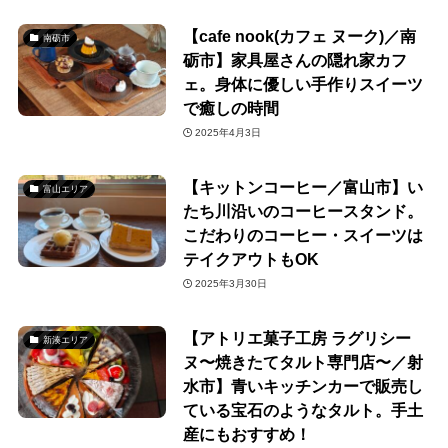
【cafe nook(カフェ ヌーク)／南
南砺市
砺市】家具屋さんの隠れ家カフ
ェ。身体に優しい手作りスイーツ
で癒しの時間
2025年4月3日
【キットンコーヒー／富山市】い
富山エリア
たち川沿いのコーヒースタンド。
こだわりのコーヒー・スイーツは
テイクアウトもOK
2025年3月30日
【アトリエ菓子工房 ラグリシー
新湊エリア
ヌ〜焼きたてタルト専門店〜／射
水市】青いキッチンカーで販売し
ている宝石のようなタルト。手土
産にもおすすめ！