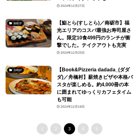
2024年12月27日
【鮨とら(すしとら)／南砺市】福
南砺市
光エリアのコスパ最強お寿司屋さ
ん。限定10食499円のランチが衝
撃でした。テイクアウトも充実
2024年12月25日
【Book&Pizzeria dadada_(ダダ
舟橋村
ダ)／舟橋村】薪焼きピザや本格パ
スタが楽しめる。約4,000冊の本
に囲まれてゆっくりカフェタイム
も可能
2024年12月19日
1
2
3
4
5