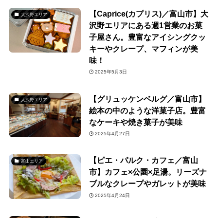
【Caprice(カプリス)／富山市】大
大沢野エリア
沢野エリアにある週1営業のお菓
子屋さん。豊富なアイシングクッ
キーやクレープ、マフィンが美
味！
2025年5月3日
【グリュッケンベルグ／富山市】
大沢野エリア
絵本の中のような洋菓子店。豊富
なケーキや焼き菓子が美味
2025年4月27日
【ピエ・パルク・カフェ／富山
富山エリア
市】カフェ×公園×足湯。リーズナ
ブルなクレープやガレットが美味
2025年4月24日