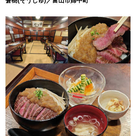
蒼樹(そうじゅ)／富山市婦中町