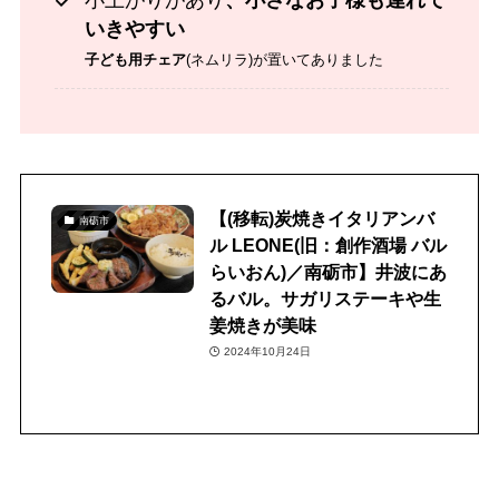
小上がりがあり
、小さなお子様も連れて
いきやすい
子ども用チェア
(ネムリラ)が置いてありました
【(移転)炭焼きイタリアンバ
南砺市
ル LEONE(旧：創作酒場 バル
らいおん)／南砺市】井波にあ
るバル。サガリステーキや生
姜焼きが美味
2024年10月24日