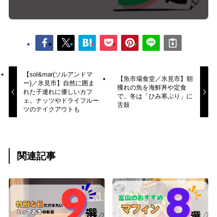
【sol&mar(ソルアンドマ
【魚市場食堂／氷見市】朝
ー)／氷見市】自然に囲ま
獲れの魚を海鮮丼や定食
れた子連れに優しいカフ
で。冬は「ひみ寒ぶり」に
ェ。ナッツやドライフルー
舌鼓
ツのテイクアウトも
関連記事