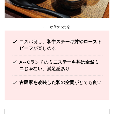
ここが良かった
コスパ良し。
和牛ステーキ丼やロースト
ビーフ
が楽しめる
A～Cランチの
ミニステーキ丼は全然ミ
ニじゃない
。満足感あり
古民家を改装した和の空間
がとても良い