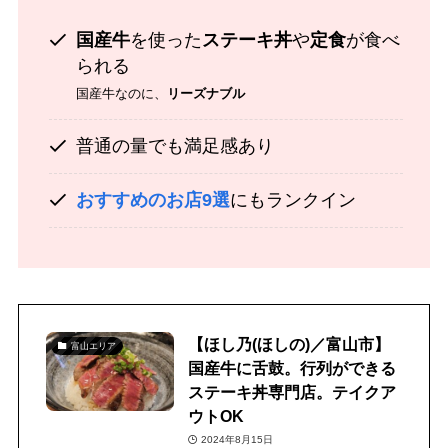
国産牛
を使った
ステーキ丼
や
定食
が食べ
られる
国産牛なのに、
リーズナブル
普通の量でも満足感あり
おすすめのお店9選
にもランクイン
【ほし乃(ほしの)／富山市】
富山エリア
国産牛に舌鼓。行列ができる
ステーキ丼専門店。テイクア
ウトOK
2024年8月15日