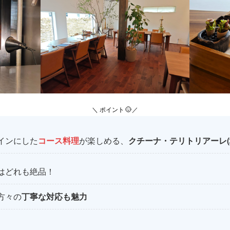
＼ ポイント
／
インにした
コース料理
が楽しめる、
クチーナ・テリトリアーレ(
はどれも絶品！
方々の
丁寧な対応も魅力