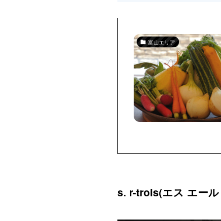
富山エリア
s. r-trois(エス 