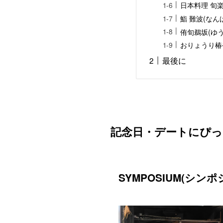
日本料理 旬
鮨 難波(なん
侑旬鵜坂(ゆ
おりょうり椿
最後に
記念日・デートにぴっ
SYMPOSIUM(シ