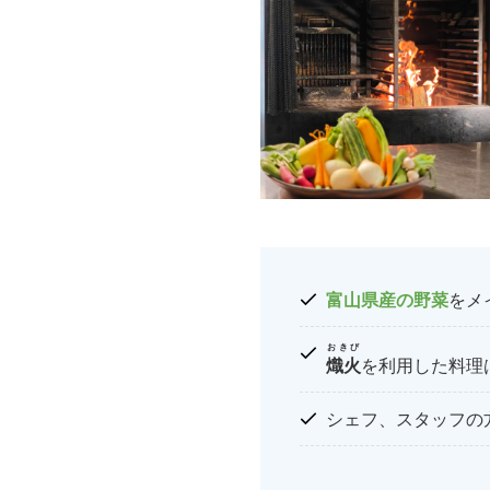
富山県産の野菜
をメ
おきび
熾火
を利用した料理
シェフ、スタッフの