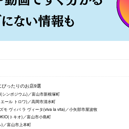
にぴったりのお店9選
UM(シンポジウム)／富山市新根塚町
is(エス エール トロワ)／高岡市清水町
 ヴィバ ラ ヴィータ(viva la vita)／小矢部市屋波牧
t TOKIO(トキオ)／富山市小島町
ル)／富山市上本町