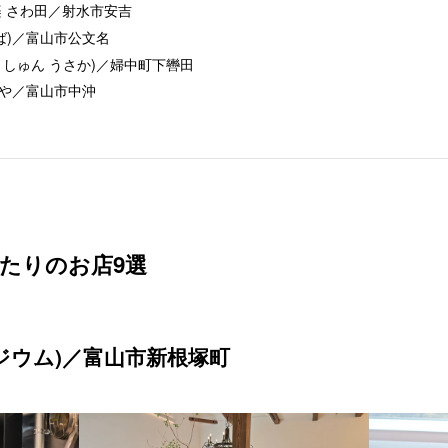
楽 さわ田／射水市安吉
ば)／富山市公文名
うしゅん うさか)／婦中町下轡田
や／富山市中沖
たりのお店9選
ンポジウム)／富山市新根塚町