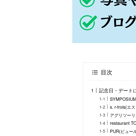
目次
記念日・デート
SYMPOSI
s. r-tro
アグリツーリズモ
restauran
PUR(ピュー