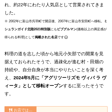
れ、約22年にわたり人気店として営業されてきま
した。
※ 2002年に富山市呉羽町で開店後、2007年に富山市安田町へ移転。
ミ
シュランガイド北陸2021特別版
にも
ビブグルマン
(価格以上の満足感が
得られる料理)として
掲載された名店
です
料理の道を志した頃から地元小矢部での開業を見
据えておられたそうで、過疎化が進む村・田畑の
持続や、自分自身が本当にやりたいことを深く考
え、
2024年5月に「アグリツーリズモ ヴィバ ラ ヴ
ィータ」として移転オープン
するに至ったそうで
す。
お店では…