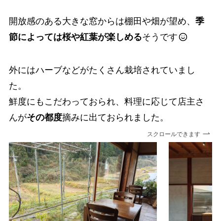
開放感のある大きな窓からは棚田や畑が望め、
季
節によっては桜や紅葉が楽しめる
そうです
外にはハーブなどがたくさん栽培されていまし
た。
鮮度にもこだわっておられ、料理に応じて店主さ
んが
その都度
摘みに出ておられました。
スクロールできます