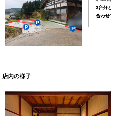
3台分
と
合わせて
店内の様子