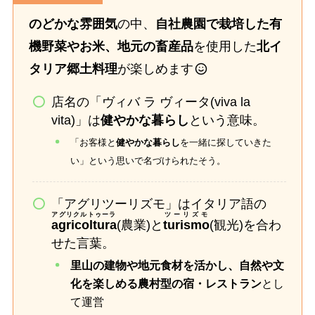
のどかな雰囲気
の中、
自社農園で栽培した有
機野菜やお米、地元の畜産品
を使用した
北イ
タリア郷土料理
が楽しめます
店名の「ヴィバ ラ ヴィータ(viva la
vita)」は
健やかな暮らし
という意味。
「お客様と
健やかな暮らし
を一緒に探していきた
い」という思いで名づけられたそう。
「アグリツーリズモ」はイタリア語の
アグリクルトゥーラ
ツーリズモ
agricoltura
(農業)と
turismo
(観光)を合わ
せた言葉。
里山の建物や地元食材を活かし、自然や文
化を楽しめる農村型の宿・レストラン
とし
て運営