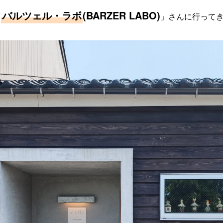
バルツェル・ラボ
(BARZER LABO)
「
」さんに行って