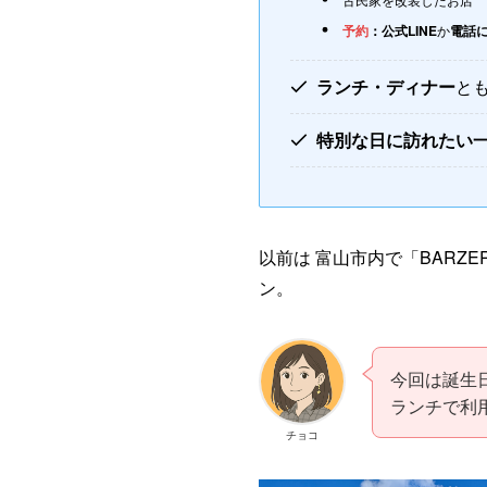
予約
：公式LINE
か
電話
ランチ・ディナー
と
特別な日に訪れたい
以前は 富山市内で「BARZE
ン。
今回は誕生
ランチで利
チョコ