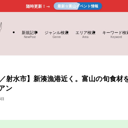
随時更新！→
最新☆富山イベント情報
新規記事
ジャンル検索
エリア検索
キーワード検
NewPost
Genre
Area
Keyword
／射水市】新湊漁港近く。富山の旬食材
アン
4日