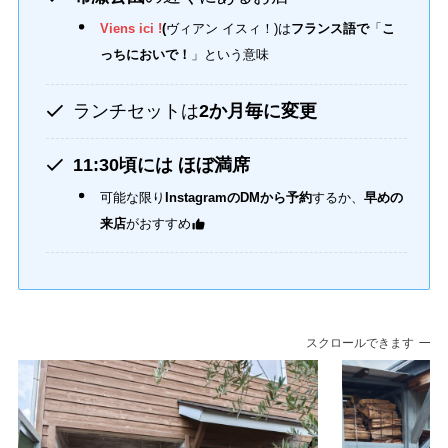
Viens ici !
(
ヴィアン イスィ！)は
フランス語で
「
こ
っちにおいで！
」という意味
ランチセットは
2か月毎に変更
11:30頃には ほぼ満席
可能な限り
InstagramのDMから予約
するか、
早めの
来店
がおすすめ
スクロールできます