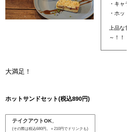
・キャラ
・ホット
上品な甘
～！！
大満足！
ホットサンドセット(税込890円)
テイクアウトOK
。
(その際は税込680円。＋210円でドリンクも)