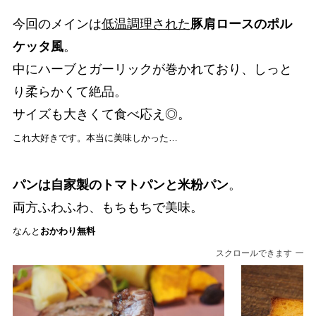
今回のメインは
低温調理された
豚肩ロースのポル
ケッタ風
。
中にハーブとガーリックが巻かれており、しっと
り柔らかくて絶品。
サイズも大きくて食べ応え◎。
これ大好きです。本当に美味しかった…
パンは自家製のトマトパンと米粉パン
。
両方ふわふわ、もちもちで美味。
なんと
おかわり無料
スクロールできます