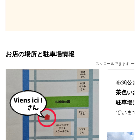
お店の場所と駐車場情報
スクロールできます
布瀬公園
茶色いお
駐車場
は
ています