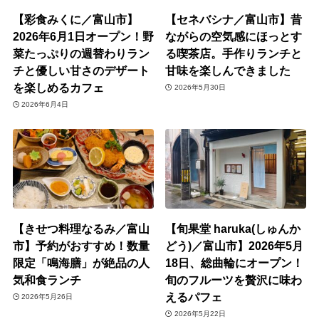
【彩食みくに／富山市】
【セネバシナ／富山市】昔
2026年6月1日オープン！野
ながらの空気感にほっとす
菜たっぷりの週替わりラン
る喫茶店。手作りランチと
チと優しい甘さのデザート
甘味を楽しんできました
を楽しめるカフェ
2026年5月30日
2026年6月4日
【きせつ料理なるみ／富山
【旬果堂 haruka(しゅんか
市】予約がおすすめ！数量
どう)／富山市】2026年5月
限定「鳴海膳」が絶品の人
18日、総曲輪にオープン！
気和食ランチ
旬のフルーツを贅沢に味わ
えるパフェ
2026年5月26日
2026年5月22日