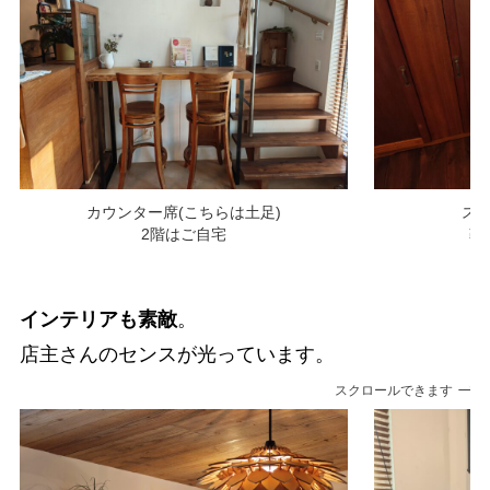
カウンター席(こちらは土足)
ス
2階はご自宅
靴
インテリアも素敵
。
店主さんのセンスが光っています。
スクロールできます