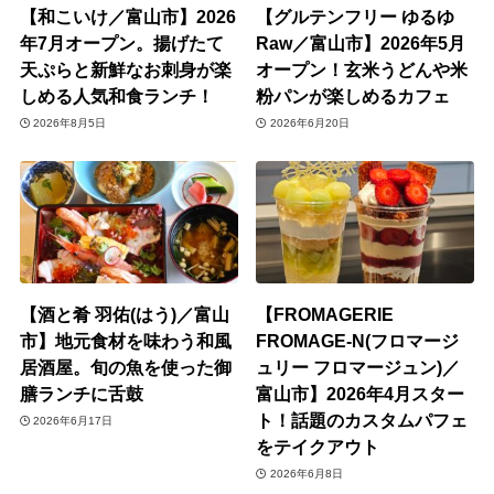
【和こいけ／富山市】2026
【グルテンフリー ゆるゆ
年7月オープン。揚げたて
Raw／富山市】2026年5月
天ぷらと新鮮なお刺身が楽
オープン！玄米うどんや米
しめる人気和食ランチ！
粉パンが楽しめるカフェ
2026年8月5日
2026年6月20日
【酒と肴 羽佑(はう)／富山
【FROMAGERIE
市】地元食材を味わう和風
FROMAGE-N(フロマージ
居酒屋。旬の魚を使った御
ュリー フロマージュン)／
膳ランチに舌鼓
富山市】2026年4月スター
ト！話題のカスタムパフェ
2026年6月17日
をテイクアウト
2026年6月8日