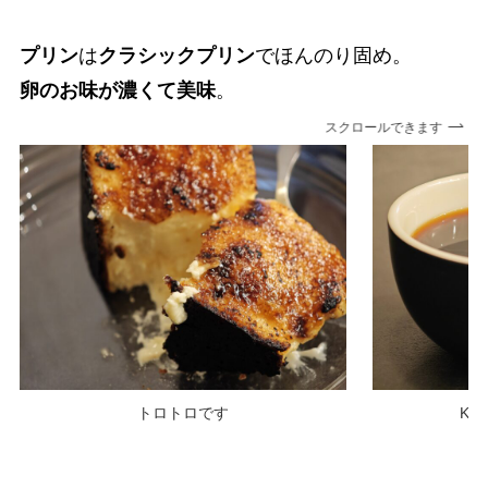
プリン
は
クラシックプリン
でほんのり固め。
卵のお味が濃くて美味
。
スクロールできます
トロトロです
KO