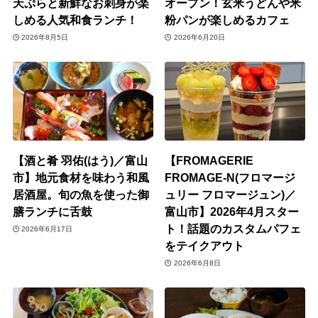
天ぷらと新鮮なお刺身が楽
オープン！玄米うどんや米
しめる人気和食ランチ！
粉パンが楽しめるカフェ
2026年8月5日
2026年6月20日
【酒と肴 羽佑(はう)／富山
【FROMAGERIE
市】地元食材を味わう和風
FROMAGE-N(フロマージ
居酒屋。旬の魚を使った御
ュリー フロマージュン)／
膳ランチに舌鼓
富山市】2026年4月スター
ト！話題のカスタムパフェ
2026年6月17日
をテイクアウト
2026年6月8日