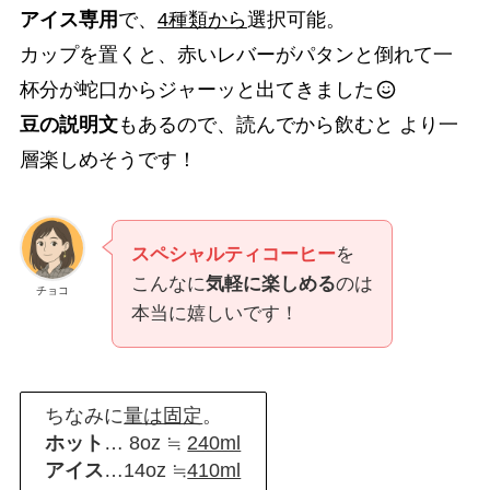
アイス専用
で、
4種類から
選択可能。
カップを置くと、赤いレバーがパタンと倒れて一
杯分が蛇口からジャーッと出てきました
豆の説明文
もあるので、読んでから飲むと より一
層楽しめそうです！
スペシャルティコーヒー
を
こんなに
気軽に楽しめる
のは
チョコ
本当に嬉しいです！
ちなみに
量は固定
。
ホット
… 8oz ≒
240ml
アイス
…14oz ≒
410ml