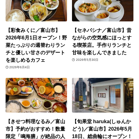
【彩食みくに／富山市】
【セネバシナ／富山市】昔
2026年6月1日オープン！野
ながらの空気感にほっとす
菜たっぷりの週替わりラン
る喫茶店。手作りランチと
チと優しい甘さのデザート
甘味を楽しんできました
を楽しめるカフェ
2026年5月30日
2026年6月4日
【きせつ料理なるみ／富山
【旬果堂 haruka(しゅんか
市】予約がおすすめ！数量
どう)／富山市】2026年5月
限定「鳴海膳」が絶品の人
18日、総曲輪にオープン！