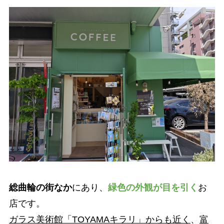
総曲輪の街なか
にあり、
緑色の外観が目を引く
お
店です。
ガラス美術館「TOYAMAキラリ」からも近く
、
富