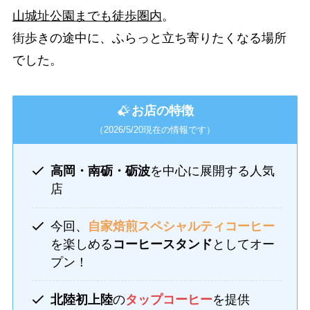
山城址公園までも徒歩圏内
。
街歩きの途中に、ふらっと立ち寄りたくなる場所
でした。
お店の特徴
（2026/5/20現在の情報です）
高岡・南砺・砺波
を中心に展開する人気
店
今回、
自家焙煎スペシャルティコーヒー
を楽しめる
コーヒースタンド
としてオー
プン！
北陸初上陸
の
タップコーヒー
を提供