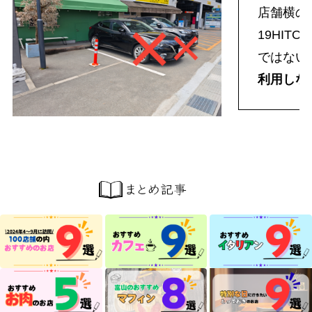
店舗横の
19HIT
ではない
利用しな