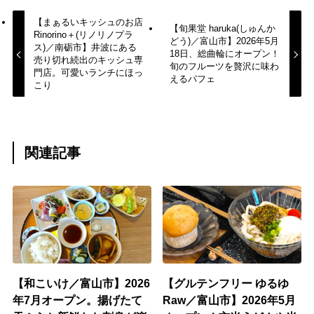
【まぁるいキッシュのお店
【旬果堂 haruka(しゅんか
Rinorino＋(リノリノプラ
どう)／富山市】2026年5月
ス)／南砺市】井波にある
18日、総曲輪にオープン！
売り切れ続出のキッシュ専
旬のフルーツを贅沢に味わ
門店。可愛いランチにほっ
えるパフェ
こり
関連記事
【和こいけ／富山市】2026
【グルテンフリー ゆるゆ
年7月オープン。揚げたて
Raw／富山市】2026年5月