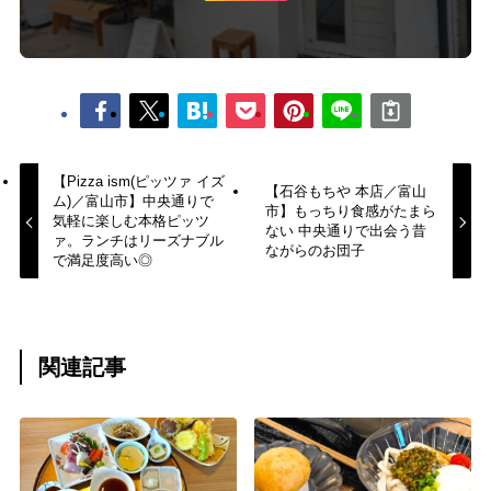
【Pizza ism(ピッツァ イズ
【石谷もちや 本店／富山
ム)／富山市】中央通りで
市】もっちり食感がたまら
気軽に楽しむ本格ピッツ
ない 中央通りで出会う昔
ァ。ランチはリーズナブル
ながらのお団子
で満足度高い◎
関連記事