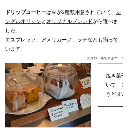
ドリップコーヒー
は豆が3種類用意されていて、
シ
ングルオリジン
と
オリジナルブレンド
から選べま
した。
エスプレッソ、アメリカーノ、ラテなども揃って
います。
スクロールできます
焼き菓子
いて、コ
うど良い