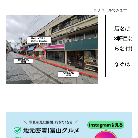
スクロールできます
店名は「
3軒目に
ら名付け
なるほど