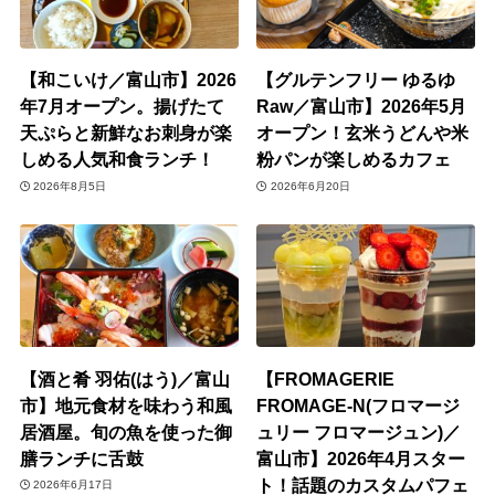
【和こいけ／富山市】2026
【グルテンフリー ゆるゆ
年7月オープン。揚げたて
Raw／富山市】2026年5月
天ぷらと新鮮なお刺身が楽
オープン！玄米うどんや米
しめる人気和食ランチ！
粉パンが楽しめるカフェ
2026年8月5日
2026年6月20日
【酒と肴 羽佑(はう)／富山
【FROMAGERIE
市】地元食材を味わう和風
FROMAGE-N(フロマージ
居酒屋。旬の魚を使った御
ュリー フロマージュン)／
膳ランチに舌鼓
富山市】2026年4月スター
ト！話題のカスタムパフェ
2026年6月17日