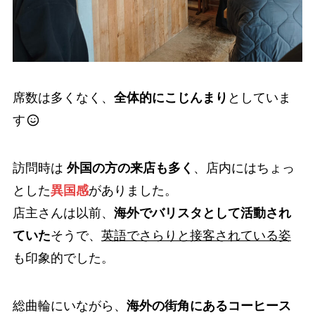
席数は多くなく、
全体的にこじんまり
としていま
す
訪問時は
外国の方の来店も多く
、店内にはちょっ
とした
異国感
がありました。
店主さんは以前、
海外でバリスタとして活動され
ていた
そうで、
英語でさらりと接客されている姿
も印象的でした。
総曲輪にいながら、
海外の街角にあるコーヒース